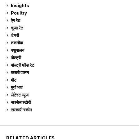
Insights
2
Poultry
7
ऐग रेट
912
चूजा रेट
185
डेयरी
1,274
तकनीक
6
पशुपालन
2,106
पोल्ट्री
1,042
पोल्ट्री फीड रेट
162
मछली पालन
920
मीट
269
मुर्गा भाव
912
लेटेस्ट न्यूज
236
सक्सेस स्टो‍री
9
सरकारी स्की‍म
524
RELATED ARTICLES