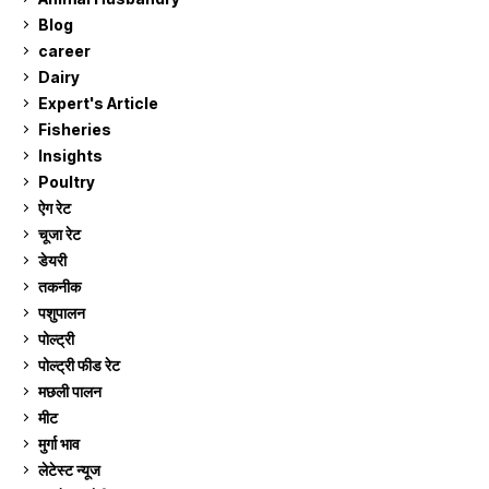
Blog
99
career
129
Dairy
7
Expert's Article
12
Fisheries
10
Insights
2
Poultry
7
ऐग रेट
914
चूजा रेट
186
डेयरी
1,275
तकनीक
6
पशुपालन
2,107
पोल्ट्री
1,043
पोल्ट्री फीड रेट
162
मछली पालन
921
मीट
269
मुर्गा भाव
914
लेटेस्ट न्यूज
236