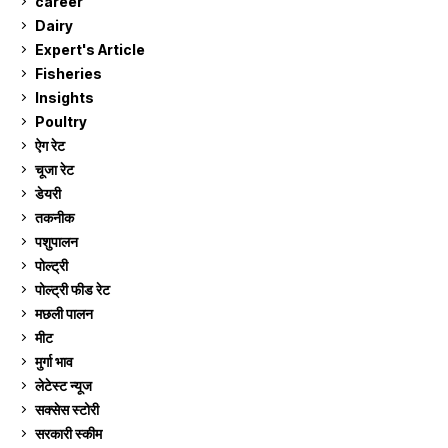
career
129
Dairy
7
Expert's Article
12
Fisheries
10
Insights
2
Poultry
7
ऐग रेट
911
चूजा रेट
185
डेयरी
1,273
तकनीक
6
पशुपालन
2,105
पोल्ट्री
1,041
पोल्ट्री फीड रेट
162
मछली पालन
919
मीट
269
मुर्गा भाव
911
लेटेस्ट न्यूज
236
सक्सेस स्टो‍री
9
सरकारी स्की‍म
524