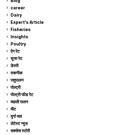
Blog
99
career
129
Dairy
7
Expert's Article
12
Fisheries
10
Insights
2
Poultry
7
ऐग रेट
911
चूजा रेट
185
डेयरी
1,273
तकनीक
6
पशुपालन
2,104
पोल्ट्री
1,041
पोल्ट्री फीड रेट
162
मछली पालन
919
मीट
268
मुर्गा भाव
911
लेटेस्ट न्यूज
236
सक्सेस स्टो‍री
9