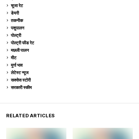
चूजा रेट
185
डेयरी
1,273
तकनीक
6
पशुपालन
2,105
पोल्ट्री
1,041
पोल्ट्री फीड रेट
162
मछली पालन
919
मीट
269
मुर्गा भाव
911
लेटेस्ट न्यूज
236
सक्सेस स्टो‍री
9
सरकारी स्की‍म
524
RELATED ARTICLES