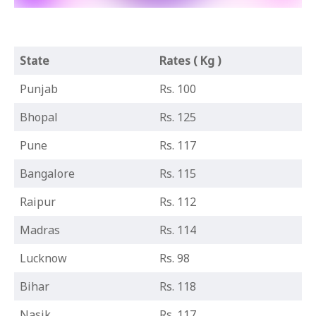
State
Rates ( Kg )
Punjab
Rs. 100
Bhopal
Rs. 125
Pune
Rs. 117
Bangalore
Rs. 115
Raipur
Rs. 112
Madras
Rs. 114
Lucknow
Rs. 98
Bihar
Rs. 118
Nasik
Rs. 117