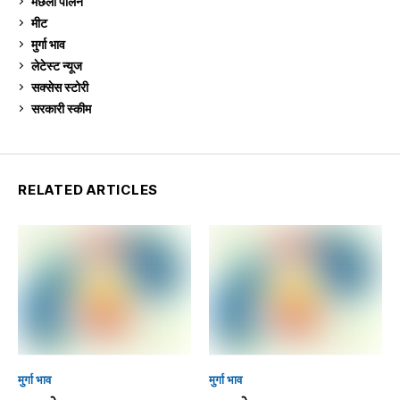
मछली पालन
920
मीट
269
मुर्गा भाव
913
लेटेस्ट न्यूज
236
सक्सेस स्टो‍री
9
सरकारी स्की‍म
524
RELATED ARTICLES
मुर्गा भाव
मुर्गा भाव