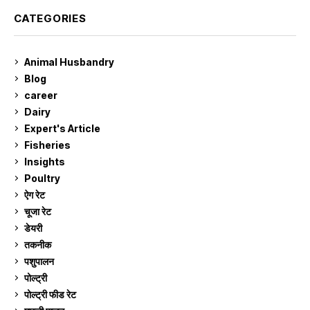
CATEGORIES
Animal Husbandry
9
Blog
99
career
129
Dairy
7
Expert's Article
12
Fisheries
10
Insights
2
Poultry
7
ऐग रेट
913
चूजा रेट
185
डेयरी
1,274
तकनीक
6
पशुपालन
2,106
पोल्ट्री
1,042
पोल्ट्री फीड रेट
162