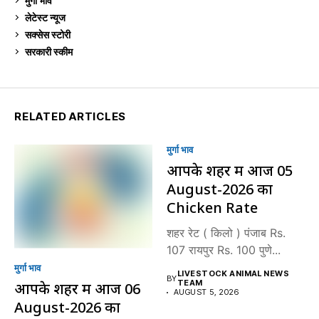
मुर्गा भाव
910
लेटेस्ट न्यूज
236
सक्सेस स्टो‍री
9
सरकारी स्की‍म
524
RELATED ARTICLES
मुर्गा भाव
आपके शहर में आज 05
August-2026 का
Chicken Rate
शहर रेट ( किलो ) पंजाब Rs.
107 रायपुर Rs. 100 पुणे...
मुर्गा भाव
LIVESTOCK ANIMAL NEWS
BY
TEAM
आपके शहर में आज 06
AUGUST 5, 2026
August-2026 का