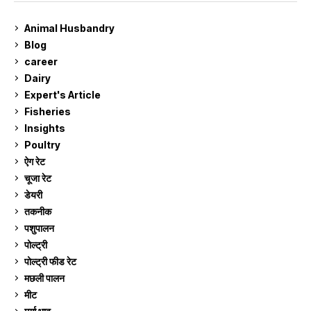
Animal Husbandry
9
Blog
99
career
129
Dairy
7
Expert's Article
12
Fisheries
10
Insights
2
Poultry
7
ऐग रेट
910
चूजा रेट
185
डेयरी
1,272
तकनीक
6
पशुपालन
2,104
पोल्ट्री
1,040
पोल्ट्री फीड रेट
162
मछली पालन
918
मीट
268