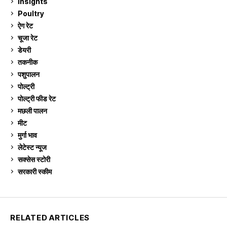
Insights
2
Poultry
7
ऐग रेट
912
चूजा रेट
185
डेयरी
1,274
तकनीक
6
पशुपालन
2,106
पोल्ट्री
1,042
पोल्ट्री फीड रेट
162
मछली पालन
920
मीट
269
मुर्गा भाव
912
लेटेस्ट न्यूज
236
सक्सेस स्टो‍री
9
सरकारी स्की‍म
524
RELATED ARTICLES