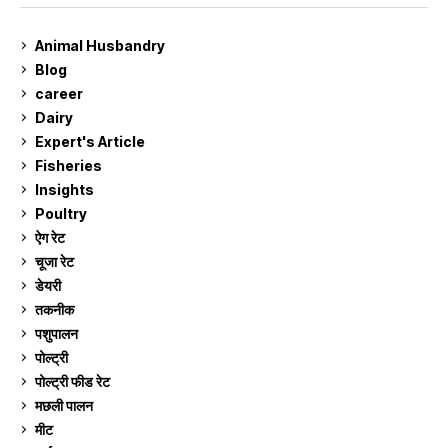
Animal Husbandry
9
Blog
99
career
129
Dairy
7
Expert's Article
12
Fisheries
10
Insights
2
Poultry
7
ऐग रेट
913
चूजा रेट
185
डेयरी
1,274
तकनीक
6
पशुपालन
2,106
पोल्ट्री
1,042
पोल्ट्री फीड रेट
162
मछली पालन
920
मीट
269