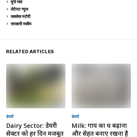
मुर्गा भाव
913
लेटेस्ट न्यूज
236
सक्सेस स्टो‍री
9
सरकारी स्की‍म
524
RELATED ARTICLES
डेयरी
डेयरी
Dairy Sector: डेयरी
Milk: गाय का दूध बढ़ाना
सेक्टर को हर दिन मजबूत
और सेहत बनाए रखना है