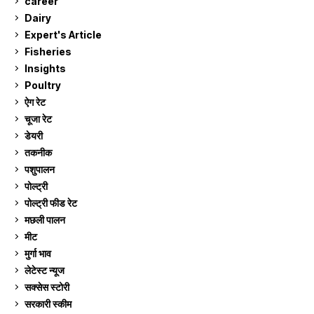
career
129
Dairy
7
Expert's Article
12
Fisheries
10
Insights
2
Poultry
7
ऐग रेट
909
चूजा रेट
184
डेयरी
1,272
तकनीक
6
पशुपालन
2,102
पोल्ट्री
1,039
पोल्ट्री फीड रेट
162
मछली पालन
917
मीट
268
मुर्गा भाव
909
लेटेस्ट न्यूज
236
सक्सेस स्टो‍री
9
सरकारी स्की‍म
523