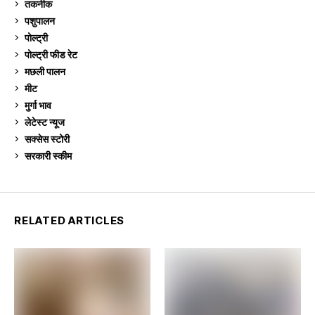
तकनीक
6
पशुपालन
2,102
पोल्ट्री
1,039
पोल्ट्री फीड रेट
162
मछली पालन
918
मीट
268
मुर्गा भाव
910
लेटेस्ट न्यूज
236
सक्सेस स्टो‍री
9
सरकारी स्की‍म
523
RELATED ARTICLES