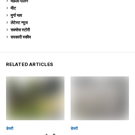
मछली पालन
920
मीट
269
मुर्गा भाव
912
लेटेस्ट न्यूज
236
सक्सेस स्टो‍री
9
सरकारी स्की‍म
524
RELATED ARTICLES
डेयरी
डेयरी