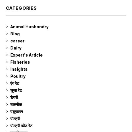
CATEGORIES
Animal Husbandry
9
Blog
99
career
129
Dairy
7
Expert's Article
12
Fisheries
10
Insights
2
Poultry
7
ऐग रेट
912
चूजा रेट
185
डेयरी
1,274
तकनीक
6
पशुपालन
2,106
पोल्ट्री
1,042
पोल्ट्री फीड रेट
162