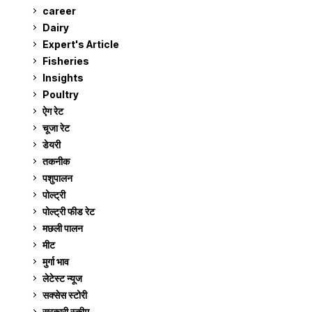
career
129
Dairy
7
Expert's Article
12
Fisheries
10
Insights
2
Poultry
7
ऐग रेट
910
चूजा रेट
185
डेयरी
1,272
तकनीक
6
पशुपालन
2,104
पोल्ट्री
1,040
पोल्ट्री फीड रेट
162
मछली पालन
918
मीट
268
मुर्गा भाव
910
लेटेस्ट न्यूज
236
सक्सेस स्टो‍री
9
सरकारी स्की‍म
524