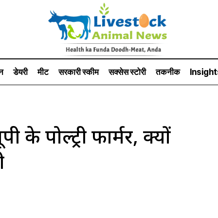
न
डेयरी
मीट
सरकारी स्की‍म
सक्सेस स्टो‍री
तकनीक
Insight
 के पोल्ट्री फार्मर, क्यों
ी