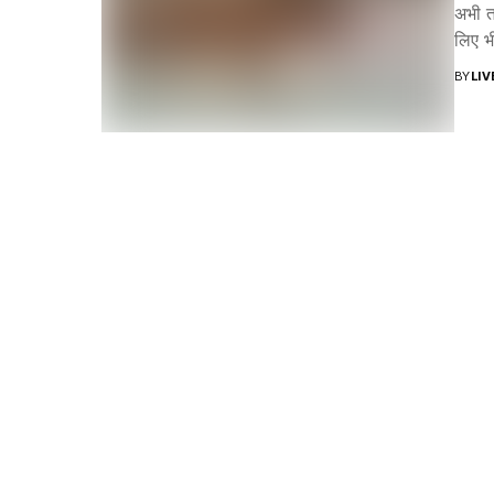
अभी त
लिए भी
BY
LI