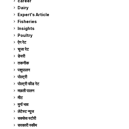
career
129
Dairy
7
Expert's Article
12
Fisheries
10
Insights
2
Poultry
7
ऐग रेट
912
चूजा रेट
185
डेयरी
1,273
तकनीक
6
पशुपालन
2,106
पोल्ट्री
1,041
पोल्ट्री फीड रेट
162
मछली पालन
919
मीट
269
मुर्गा भाव
912
लेटेस्ट न्यूज
236
सक्सेस स्टो‍री
9
सरकारी स्की‍म
524