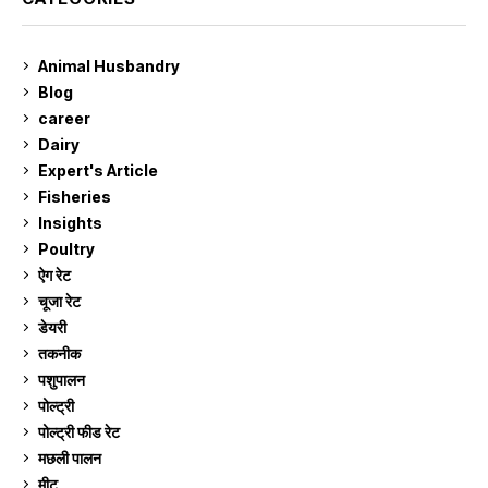
Animal Husbandry
9
Blog
99
career
129
Dairy
7
Expert's Article
12
Fisheries
10
Insights
2
Poultry
7
ऐग रेट
913
चूजा रेट
185
डेयरी
1,274
तकनीक
6
पशुपालन
2,106
पोल्ट्री
1,042
पोल्ट्री फीड रेट
162
मछली पालन
920
मीट
269