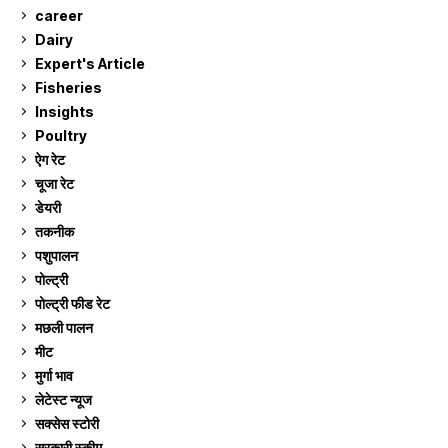
career
129
Dairy
7
Expert's Article
12
Fisheries
10
Insights
2
Poultry
7
ऐग रेट
912
चूजा रेट
185
डेयरी
1,273
तकनीक
6
पशुपालन
2,105
पोल्ट्री
1,041
पोल्ट्री फीड रेट
162
मछली पालन
919
मीट
269
मुर्गा भाव
912
लेटेस्ट न्यूज
236
सक्सेस स्टो‍री
9
सरकारी स्की‍म
524