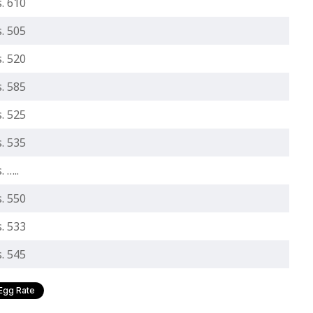
. 610
. 505
. 520
. 585
. 525
. 535
. …..
. 550
. 533
. 545
Egg Rate