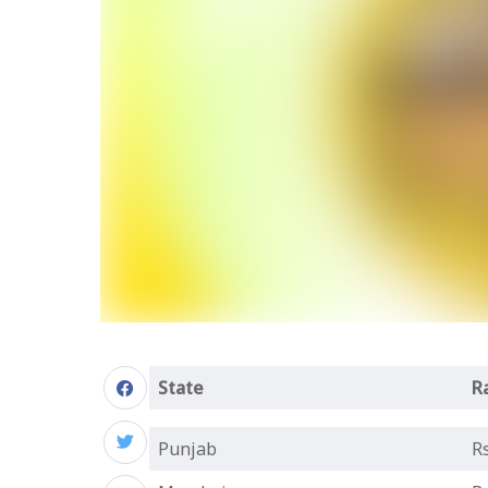
State
R
Punjab
Rs