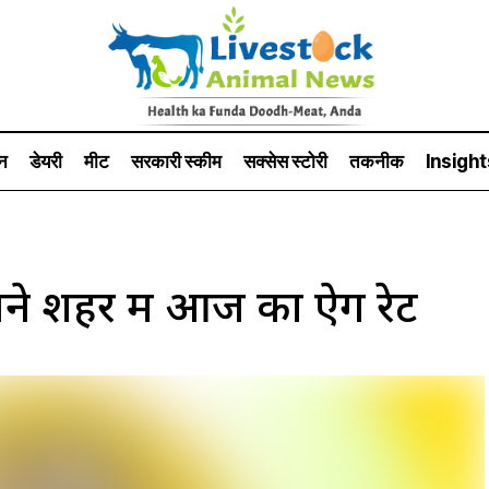
न
डेयरी
मीट
सरकारी स्की‍म
सक्सेस स्टो‍री
तकनीक
Insight
े शहर में आज का ऐग रेट