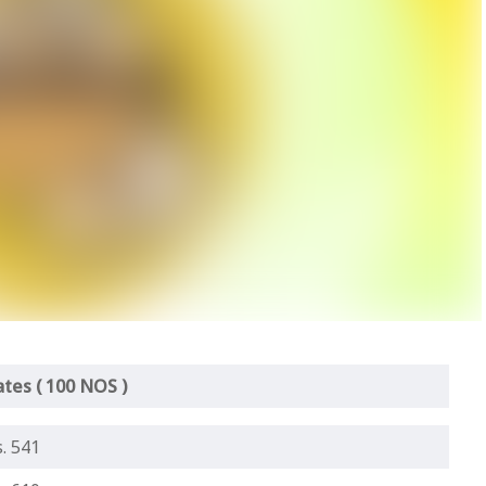
ates ( 100 NOS )
. 541