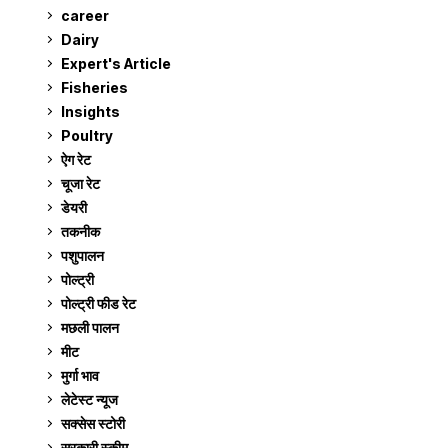
career
129
Dairy
7
Expert's Article
12
Fisheries
10
Insights
2
Poultry
7
ऐग रेट
910
चूजा रेट
185
डेयरी
1,272
तकनीक
6
पशुपालन
2,104
पोल्ट्री
1,040
पोल्ट्री फीड रेट
162
मछली पालन
918
मीट
268
मुर्गा भाव
910
लेटेस्ट न्यूज
236
सक्सेस स्टो‍री
9
सरकारी स्की‍म
524