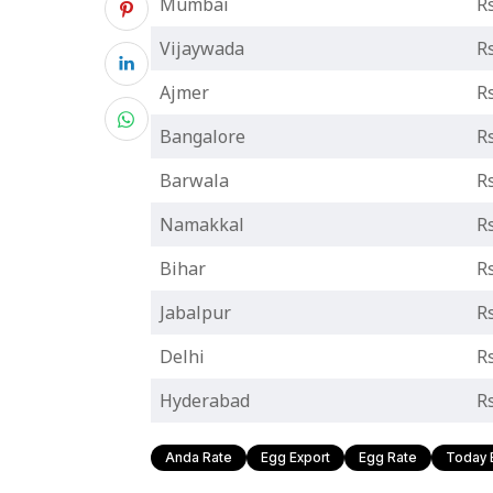
Mumbai
Rs
Vijaywada
Rs
Ajmer
Rs
Bangalore
Rs
Barwala
Rs
Namakkal
Rs
Bihar
Rs
Jabalpur
Rs
Delhi
Rs
Hyderabad
Rs
Anda Rate
Egg Export
Egg Rate
Today 