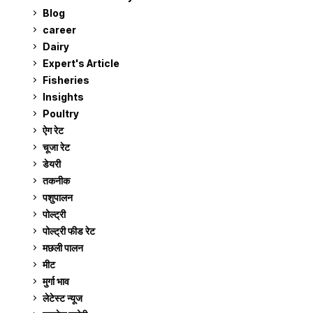
Blog
99
career
129
Dairy
7
Expert's Article
12
Fisheries
10
Insights
2
Poultry
7
ऐग रेट
912
चूजा रेट
185
डेयरी
1,274
तकनीक
6
पशुपालन
2,106
पोल्ट्री
1,042
पोल्ट्री फीड रेट
162
मछली पालन
920
मीट
269
मुर्गा भाव
912
लेटेस्ट न्यूज
236