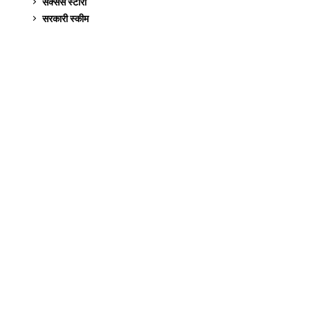
सक्सेस स्टो‍री
9
सरकारी स्की‍म
524