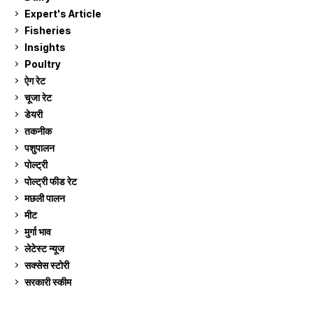
Expert's Article
12
Fisheries
10
Insights
2
Poultry
7
ऐग रेट
913
चूजा रेट
185
डेयरी
1,274
तकनीक
6
पशुपालन
2,106
पोल्ट्री
1,042
पोल्ट्री फीड रेट
162
मछली पालन
920
मीट
269
मुर्गा भाव
913
लेटेस्ट न्यूज
236
सक्सेस स्टो‍री
9
सरकारी स्की‍म
524