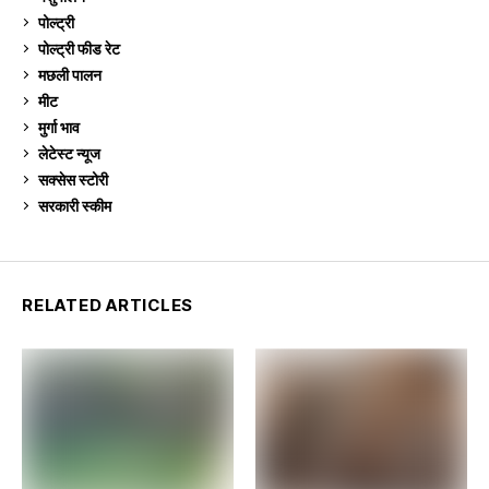
पोल्ट्री
1,041
पोल्ट्री फीड रेट
162
मछली पालन
919
मीट
269
मुर्गा भाव
911
लेटेस्ट न्यूज
236
सक्सेस स्टो‍री
9
सरकारी स्की‍म
524
RELATED ARTICLES