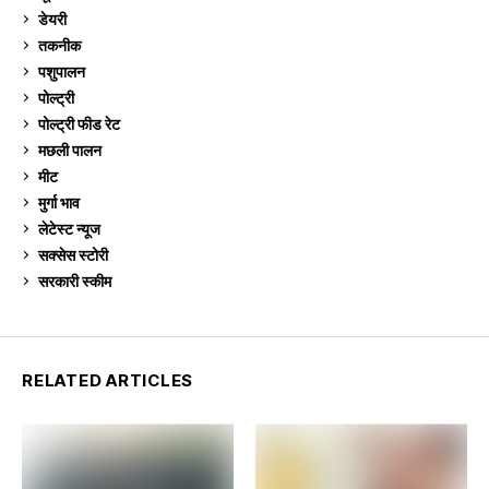
डेयरी
1,274
तकनीक
6
पशुपालन
2,106
पोल्ट्री
1,041
पोल्ट्री फीड रेट
162
मछली पालन
919
मीट
269
मुर्गा भाव
912
लेटेस्ट न्यूज
236
सक्सेस स्टो‍री
9
सरकारी स्की‍म
524
RELATED ARTICLES