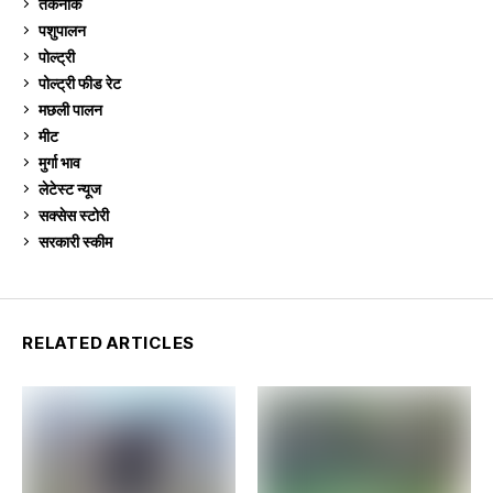
तकनीक
6
पशुपालन
2,106
पोल्ट्री
1,042
पोल्ट्री फीड रेट
162
मछली पालन
920
मीट
269
मुर्गा भाव
913
लेटेस्ट न्यूज
236
सक्सेस स्टो‍री
9
सरकारी स्की‍म
524
RELATED ARTICLES