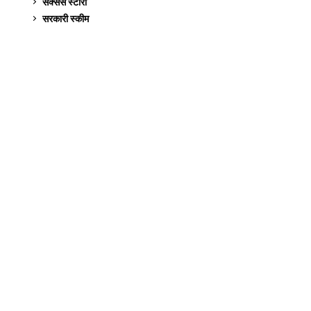
सक्सेस स्टो‍री
9
सरकारी स्की‍म
524