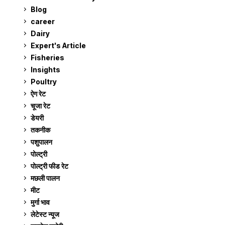
Blog
99
career
129
Dairy
7
Expert's Article
12
Fisheries
10
Insights
2
Poultry
7
ऐग रेट
911
चूजा रेट
185
डेयरी
1,273
तकनीक
6
पशुपालन
2,105
पोल्ट्री
1,041
पोल्ट्री फीड रेट
162
मछली पालन
919
मीट
269
मुर्गा भाव
911
लेटेस्ट न्यूज
236