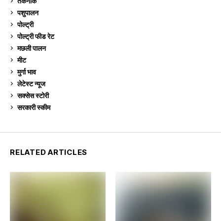
तकनीक
6
पशुपालन
2,106
पोल्ट्री
1,042
पोल्ट्री फीड रेट
162
मछली पालन
920
मीट
269
मुर्गा भाव
912
लेटेस्ट न्यूज
236
सक्सेस स्टो‍री
9
सरकारी स्की‍म
524
RELATED ARTICLES