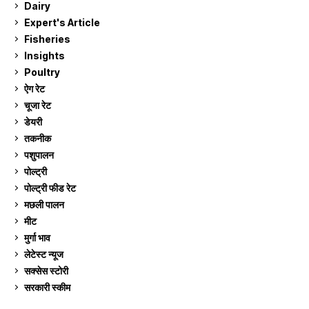
Dairy
7
Expert's Article
12
Fisheries
10
Insights
2
Poultry
7
ऐग रेट
910
चूजा रेट
185
डेयरी
1,272
तकनीक
6
पशुपालन
2,104
पोल्ट्री
1,040
पोल्ट्री फीड रेट
162
मछली पालन
918
मीट
268
मुर्गा भाव
910
लेटेस्ट न्यूज
236
सक्सेस स्टो‍री
9
सरकारी स्की‍म
524