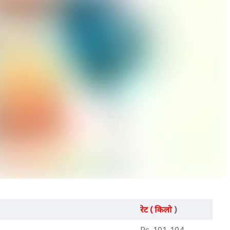
रेट (
किलो
)