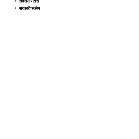
सक्सेस स्टो‍री
9
सरकारी स्की‍म
524