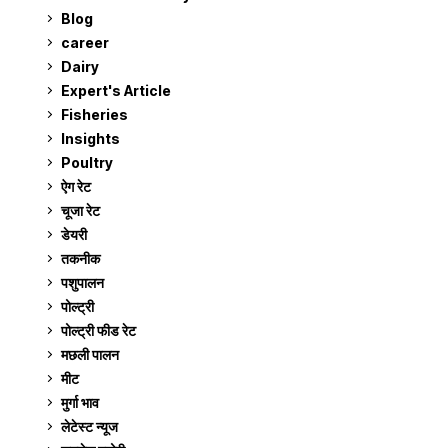
Blog
99
career
129
Dairy
7
Expert's Article
12
Fisheries
10
Insights
2
Poultry
7
ऐग रेट
912
चूजा रेट
185
डेयरी
1,274
तकनीक
6
पशुपालन
2,106
पोल्ट्री
1,042
पोल्ट्री फीड रेट
162
मछली पालन
920
मीट
269
मुर्गा भाव
912
लेटेस्ट न्यूज
236