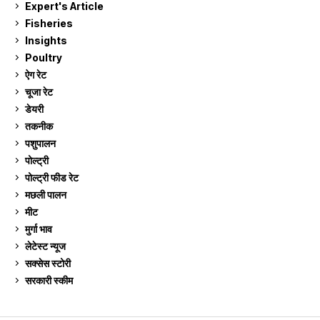
Expert's Article
12
Fisheries
10
Insights
2
Poultry
7
ऐग रेट
911
चूजा रेट
185
डेयरी
1,273
तकनीक
6
पशुपालन
2,104
पोल्ट्री
1,041
पोल्ट्री फीड रेट
162
मछली पालन
919
मीट
268
मुर्गा भाव
911
लेटेस्ट न्यूज
236
सक्सेस स्टो‍री
9
सरकारी स्की‍म
524