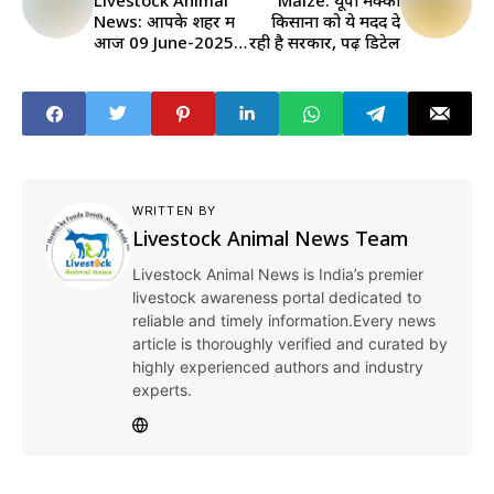
Livestock Animal
Maize: यूपी मक्‍का
News: आपके शहर में
किसानों को ये मदद दे
आज 09 June-2025
रही है सरकार, पढ़ें डिटेल
का Chicken Rate
WRITTEN BY
Livestock Animal News Team
Livestock Animal News is India’s premier
livestock awareness portal dedicated to
reliable and timely information.Every news
article is thoroughly verified and curated by
highly experienced authors and industry
experts.