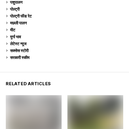
पशुपालन
2,105
पोल्ट्री
1,041
पोल्ट्री फीड रेट
162
मछली पालन
919
मीट
269
मुर्गा भाव
911
लेटेस्ट न्यूज
236
सक्सेस स्टो‍री
9
सरकारी स्की‍म
524
RELATED ARTICLES