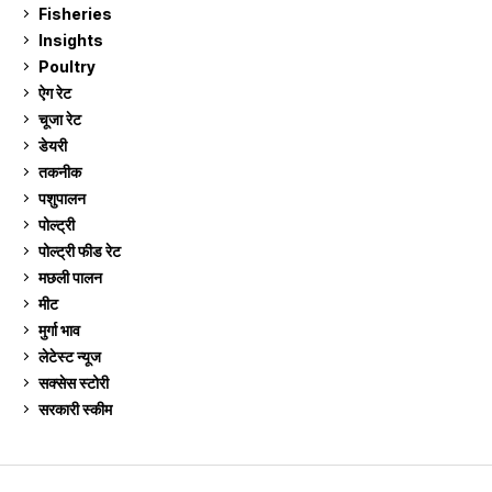
Fisheries
10
Insights
2
Poultry
7
ऐग रेट
911
चूजा रेट
185
डेयरी
1,273
तकनीक
6
पशुपालन
2,105
पोल्ट्री
1,041
पोल्ट्री फीड रेट
162
मछली पालन
919
मीट
269
मुर्गा भाव
911
लेटेस्ट न्यूज
236
सक्सेस स्टो‍री
9
सरकारी स्की‍म
524