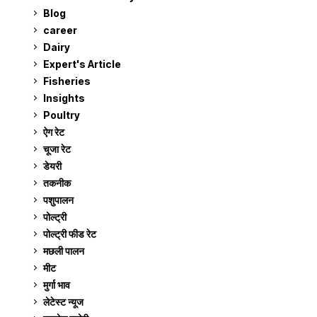
Blog
99
career
129
Dairy
7
Expert's Article
12
Fisheries
10
Insights
2
Poultry
7
ऐग रेट
911
चूजा रेट
185
डेयरी
1,273
तकनीक
6
पशुपालन
2,105
पोल्ट्री
1,041
पोल्ट्री फीड रेट
162
मछली पालन
919
मीट
269
मुर्गा भाव
911
लेटेस्ट न्यूज
236