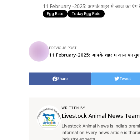
11 February -2025: आपके शहर में आज का ऐग र
Egg Rate
Today Egg Rate
PREVIOUS POST
11 February-2025: आपके शहर में आज का मुर्ग
Share
Tweet
WRITTEN BY
Livestock Animal News Team
Livestock Animal News is India’s premi
information.Every news article is thor
industry experts.