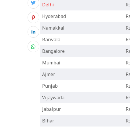
Delhi
Rs
Hyderabad
Rs
Namakkal
Rs
Barwala
Rs
Bangalore
Rs
Mumbai
Rs
Ajmer
Rs
Punjab
Rs
Vijaywada
Rs
Jabalpur
Rs
Bihar
R