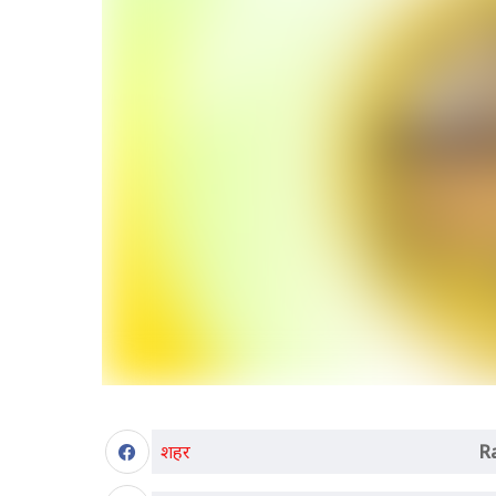
शहर
R