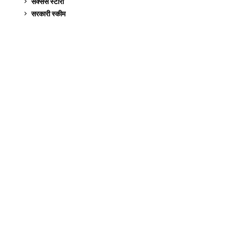
सक्सेस स्टो‍री
9
सरकारी स्की‍म
524