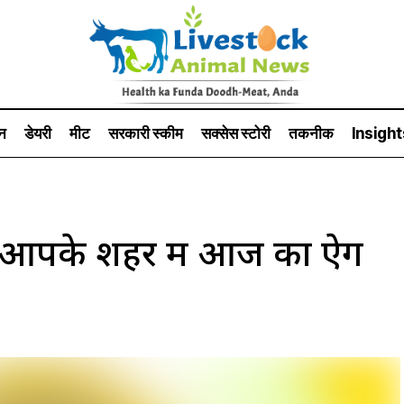
न
डेयरी
मीट
सरकारी स्की‍म
सक्सेस स्टो‍री
तकनीक
Insight
आपके शहर में आज का ऐग