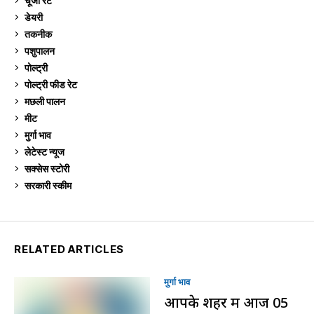
चूजा रेट
185
डेयरी
1,272
तकनीक
6
पशुपालन
2,104
पोल्ट्री
1,040
पोल्ट्री फीड रेट
162
मछली पालन
918
मीट
268
मुर्गा भाव
910
लेटेस्ट न्यूज
236
सक्सेस स्टो‍री
9
सरकारी स्की‍म
524
RELATED ARTICLES
मुर्गा भाव
आपके शहर में आज 05