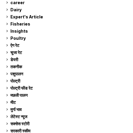
career
129
Dairy
7
Expert's Article
12
Fisheries
10
Insights
2
Poultry
7
ऐग रेट
913
चूजा रेट
185
डेयरी
1,274
तकनीक
6
पशुपालन
2,106
पोल्ट्री
1,042
पोल्ट्री फीड रेट
162
मछली पालन
920
मीट
269
मुर्गा भाव
913
लेटेस्ट न्यूज
236
सक्सेस स्टो‍री
9
सरकारी स्की‍म
524