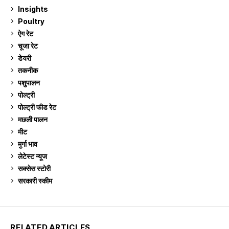
Insights
2
Poultry
7
ऐग रेट
909
चूजा रेट
184
डेयरी
1,272
तकनीक
6
पशुपालन
2,102
पोल्ट्री
1,039
पोल्ट्री फीड रेट
162
मछली पालन
917
मीट
268
मुर्गा भाव
909
लेटेस्ट न्यूज
236
सक्सेस स्टो‍री
9
सरकारी स्की‍म
523
RELATED ARTICLES