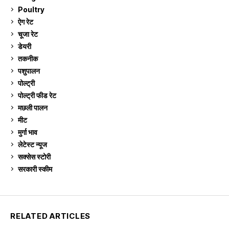
Poultry
7
ऐग रेट
910
चूजा रेट
185
डेयरी
1,272
तकनीक
6
पशुपालन
2,104
पोल्ट्री
1,040
पोल्ट्री फीड रेट
162
मछली पालन
918
मीट
268
मुर्गा भाव
910
लेटेस्ट न्यूज
236
सक्सेस स्टो‍री
9
सरकारी स्की‍म
524
RELATED ARTICLES