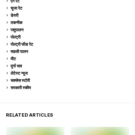
ऐग रेट
912
चूजा रेट
185
डेयरी
1,274
तकनीक
6
पशुपालन
2,106
पोल्ट्री
1,042
पोल्ट्री फीड रेट
162
मछली पालन
920
मीट
269
मुर्गा भाव
912
लेटेस्ट न्यूज
236
सक्सेस स्टो‍री
9
सरकारी स्की‍म
524
RELATED ARTICLES