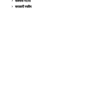
सक्सेस स्टो‍री
9
सरकारी स्की‍म
524