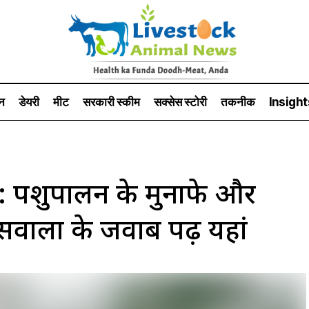
न
डेयरी
मीट
सरकारी स्की‍म
सक्सेस स्टो‍री
तकनीक
Insight
पशुपालन के मुनाफे और
सवालों के जवाब पढ़ें यहां