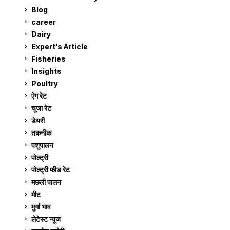
Blog
99
career
129
Dairy
7
Expert's Article
12
Fisheries
10
Insights
2
Poultry
7
ऐग रेट
911
चूजा रेट
185
डेयरी
1,273
तकनीक
6
पशुपालन
2,105
पोल्ट्री
1,041
पोल्ट्री फीड रेट
162
मछली पालन
919
मीट
269
मुर्गा भाव
911
लेटेस्ट न्यूज
236