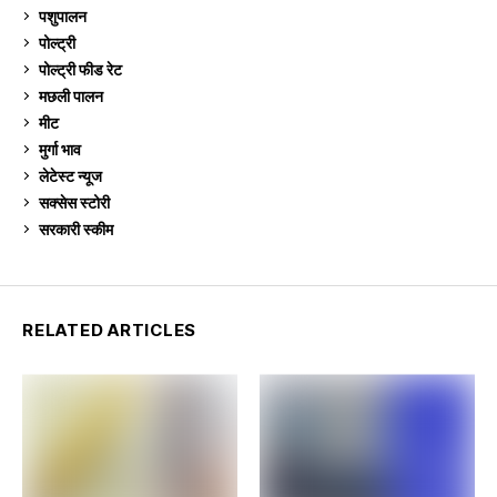
पशुपालन
2,102
पोल्ट्री
1,039
पोल्ट्री फीड रेट
162
मछली पालन
918
मीट
268
मुर्गा भाव
910
लेटेस्ट न्यूज
236
सक्सेस स्टो‍री
9
सरकारी स्की‍म
523
RELATED ARTICLES