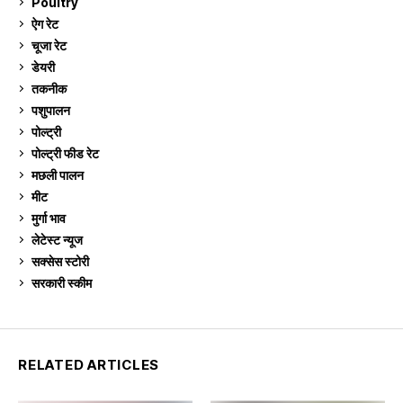
Poultry
7
ऐग रेट
913
चूजा रेट
185
डेयरी
1,274
तकनीक
6
पशुपालन
2,106
पोल्ट्री
1,042
पोल्ट्री फीड रेट
162
मछली पालन
920
मीट
269
मुर्गा भाव
913
लेटेस्ट न्यूज
236
सक्सेस स्टो‍री
9
सरकारी स्की‍म
524
RELATED ARTICLES