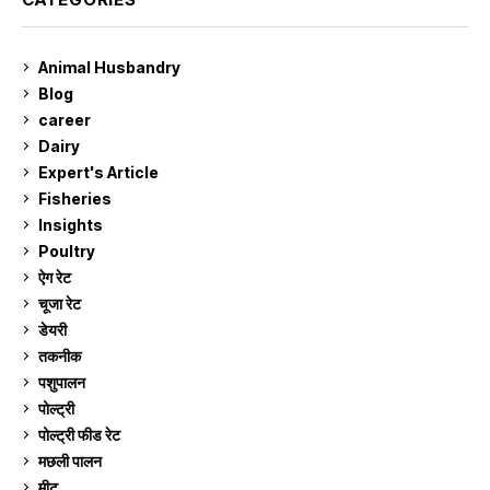
Animal Husbandry
9
Blog
99
career
129
Dairy
7
Expert's Article
12
Fisheries
10
Insights
2
Poultry
7
ऐग रेट
912
चूजा रेट
185
डेयरी
1,274
तकनीक
6
पशुपालन
2,106
पोल्ट्री
1,042
पोल्ट्री फीड रेट
162
मछली पालन
920
मीट
269