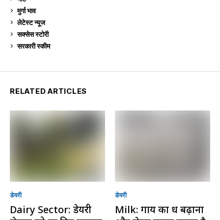
मुर्गा भाव
912
लेटेस्ट न्यूज
236
सक्सेस स्टो‍री
9
सरकारी स्की‍म
524
RELATED ARTICLES
डेयरी
डेयरी
Dairy Sector: डेयरी
Milk: गाय का दूध बढ़ाना