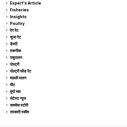
Expert's Article
12
Fisheries
10
Insights
2
Poultry
7
ऐग रेट
912
चूजा रेट
185
डेयरी
1,274
तकनीक
6
पशुपालन
2,106
पोल्ट्री
1,042
पोल्ट्री फीड रेट
162
मछली पालन
920
मीट
269
मुर्गा भाव
912
लेटेस्ट न्यूज
236
सक्सेस स्टो‍री
9
सरकारी स्की‍म
524