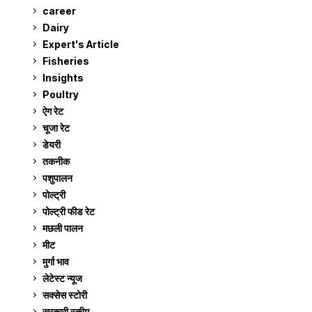
career
129
Dairy
7
Expert's Article
12
Fisheries
10
Insights
2
Poultry
7
ऐग रेट
910
चूजा रेट
185
डेयरी
1,272
तकनीक
6
पशुपालन
2,104
पोल्ट्री
1,040
पोल्ट्री फीड रेट
162
मछली पालन
918
मीट
268
मुर्गा भाव
910
लेटेस्ट न्यूज
236
सक्सेस स्टो‍री
9
सरकारी स्की‍म
524