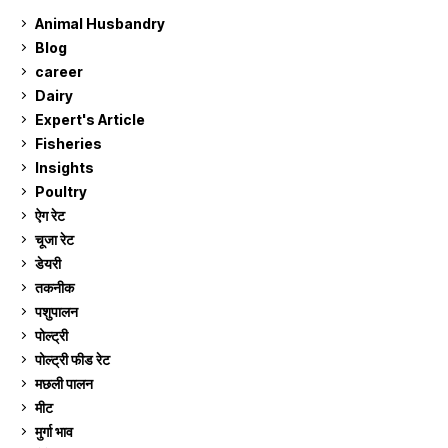
Animal Husbandry
9
Blog
99
career
129
Dairy
7
Expert's Article
12
Fisheries
10
Insights
2
Poultry
7
ऐग रेट
911
चूजा रेट
185
डेयरी
1,273
तकनीक
6
पशुपालन
2,105
पोल्ट्री
1,041
पोल्ट्री फीड रेट
162
मछली पालन
919
मीट
269
मुर्गा भाव
911