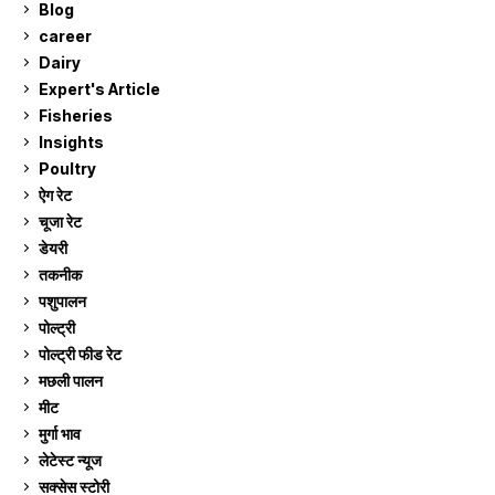
Blog
99
career
129
Dairy
7
Expert's Article
12
Fisheries
10
Insights
2
Poultry
7
ऐग रेट
912
चूजा रेट
185
डेयरी
1,274
तकनीक
6
पशुपालन
2,106
पोल्ट्री
1,042
पोल्ट्री फीड रेट
162
मछली पालन
920
मीट
269
मुर्गा भाव
912
लेटेस्ट न्यूज
236
सक्सेस स्टो‍री
9