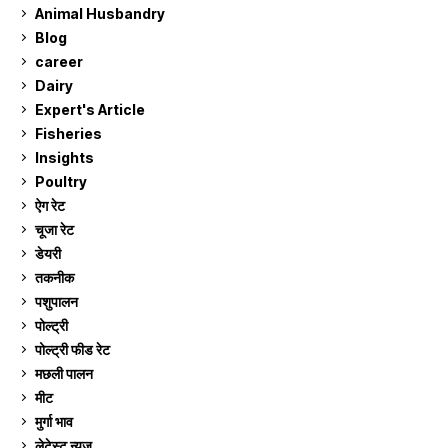
Animal Husbandry
9
Blog
99
career
129
Dairy
7
Expert's Article
12
Fisheries
10
Insights
2
Poultry
7
ऐग रेट
911
चूजा रेट
185
डेयरी
1,273
तकनीक
6
पशुपालन
2,105
पोल्ट्री
1,041
पोल्ट्री फीड रेट
162
मछली पालन
919
मीट
269
मुर्गा भाव
911
लेटेस्ट न्यूज
236