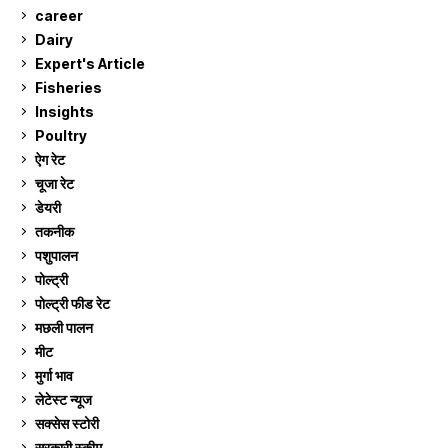
career
129
Dairy
7
Expert's Article
12
Fisheries
10
Insights
2
Poultry
7
ऐग रेट
914
चूजा रेट
186
डेयरी
1,275
तकनीक
6
पशुपालन
2,107
पोल्ट्री
1,043
पोल्ट्री फीड रेट
162
मछली पालन
921
मीट
269
मुर्गा भाव
914
लेटेस्ट न्यूज
236
सक्सेस स्टो‍री
9
सरकारी स्की‍म
525