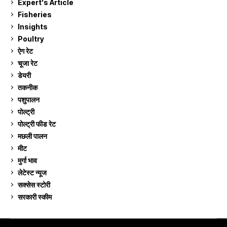
Expert's Article
12
Fisheries
10
Insights
2
Poultry
7
ऐग रेट
911
चूजा रेट
185
डेयरी
1,273
तकनीक
6
पशुपालन
2,105
पोल्ट्री
1,041
पोल्ट्री फीड रेट
162
मछली पालन
919
मीट
269
मुर्गा भाव
911
लेटेस्ट न्यूज
236
सक्सेस स्टो‍री
9
सरकारी स्की‍म
524