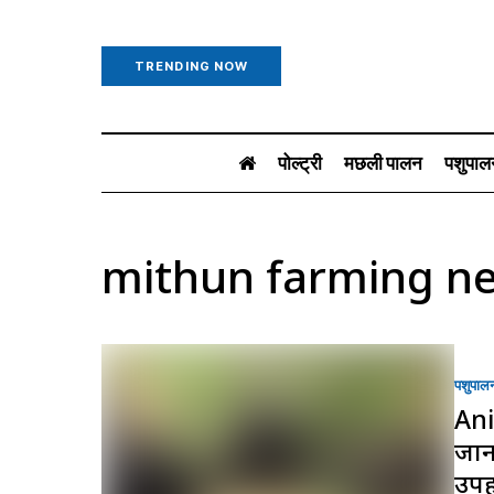
TRENDING NOW
पोल्ट्री
मछली पालन
पशुपाल
mithun farming n
पशुपाल
Ani
जानत
उपह