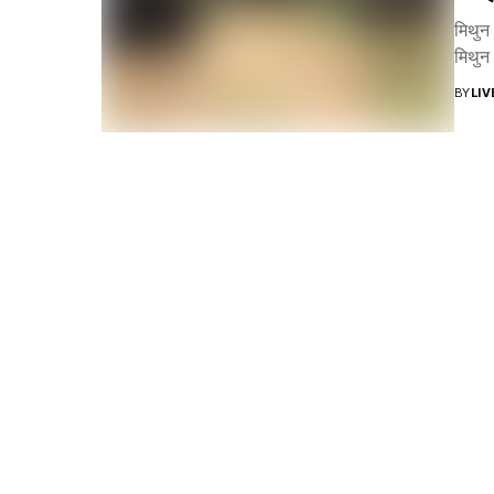
मिथुन
मिथुन
BY
LI