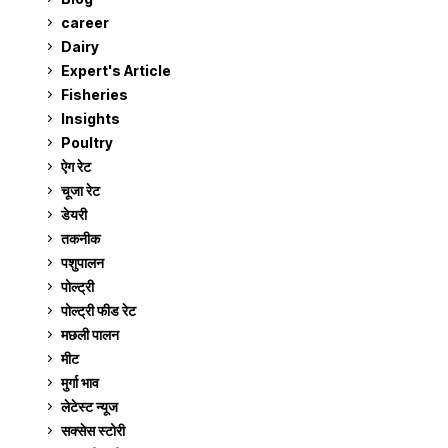
career
129
Dairy
7
Expert's Article
12
Fisheries
10
Insights
2
Poultry
7
ऐग रेट
911
चूजा रेट
185
डेयरी
1,273
तकनीक
6
पशुपालन
2,104
पोल्ट्री
1,041
पोल्ट्री फीड रेट
162
मछली पालन
919
मीट
268
मुर्गा भाव
911
लेटेस्ट न्यूज
236
सक्सेस स्टो‍री
9