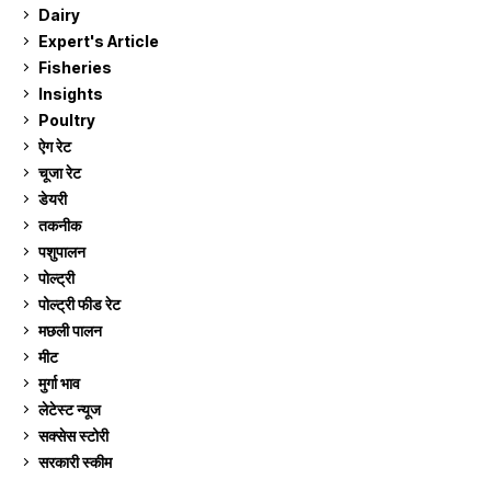
Dairy
7
Expert's Article
12
Fisheries
10
Insights
2
Poultry
7
ऐग रेट
912
चूजा रेट
185
डेयरी
1,274
तकनीक
6
पशुपालन
2,106
पोल्ट्री
1,042
पोल्ट्री फीड रेट
162
मछली पालन
920
मीट
269
मुर्गा भाव
912
लेटेस्ट न्यूज
236
सक्सेस स्टो‍री
9
सरकारी स्की‍म
524