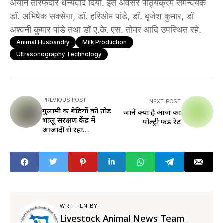
अयोन तारफदार धन्यवाद दिया. इस अवसर पाठ्यक्रम समन्वयक
डॉ. अभिषेक सक्सेना, डॉ. हरिओम पांडे, डॉ. बृजेश कुमार, डॉ
अश्वनी कुमार पांडे तथा डॉ ए.के. एस. तोमर आदि उपस्थित रहे.
Animal Husbandry
Milk Production
Ultrasonography Technology
PREVIOUS POST
NEXT POST
गुलामी की बेड़ियों को तोड़
जानें क्या है आज का
भालू संरक्षण केंद्र में
पोल्ट्री फीड रेट
आजादी से रहा
एल्विस,पूरे किए आजादी
के नौ साल
WRITTEN BY
Livestock Animal News Team