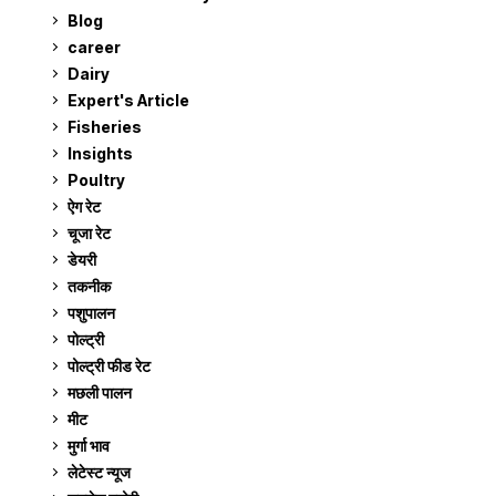
Blog
99
career
129
Dairy
7
Expert's Article
12
Fisheries
10
Insights
2
Poultry
7
ऐग रेट
913
चूजा रेट
185
डेयरी
1,274
तकनीक
6
पशुपालन
2,106
पोल्ट्री
1,042
पोल्ट्री फीड रेट
162
मछली पालन
920
मीट
269
मुर्गा भाव
913
लेटेस्ट न्यूज
236