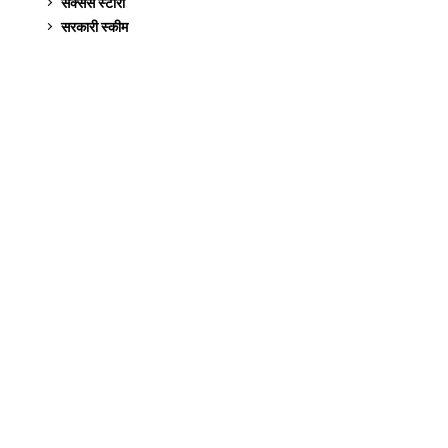
सक्सेस स्टो‍री
9
सरकारी स्की‍म
524