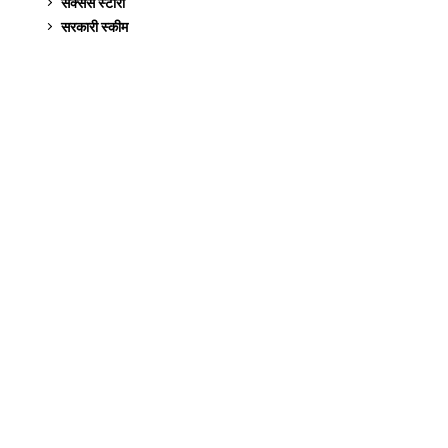
सक्सेस स्टो‍री
9
सरकारी स्की‍म
524