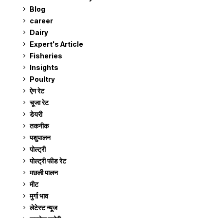
Blog
99
career
129
Dairy
7
Expert's Article
12
Fisheries
10
Insights
2
Poultry
7
ऐग रेट
911
चूजा रेट
185
डेयरी
1,273
तकनीक
6
पशुपालन
2,105
पोल्ट्री
1,041
पोल्ट्री फीड रेट
162
मछली पालन
919
मीट
269
मुर्गा भाव
911
लेटेस्ट न्यूज
236